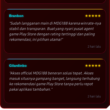
★★★★★
Branbon
"Sudah langganan main di MDG188 karena winrate-nya
stabil dan transparan. Buat yang nyari pusat agent
game Play Store dengan rating tertinggi dan paling
rekomendasi, ini pilihan utama!"
2 hari lalu
★★★★★
Gilardinbo
"Akses official MDG188 beneran solusi tepat. Akses
masuk situsnya gampang banget, langsung terhubung
ke rekomendasi game Play Store tanpa perlu repot
pakai aplikasi tambahan."
2 hari lalu