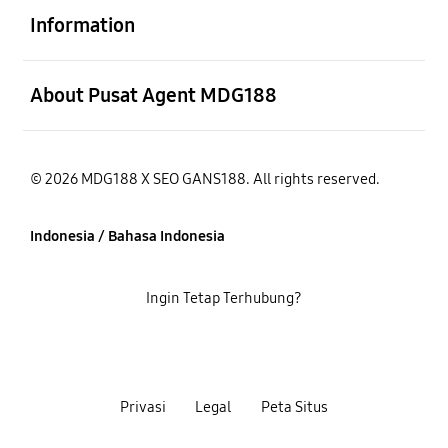
Information
Buka
About Pusat Agent MDG188
© 2026 MDG188 X SEO GANS188. All rights reserved.
Indonesia / Bahasa Indonesia
Ingin Tetap Terhubung?
Privasi
Legal
Peta Situs