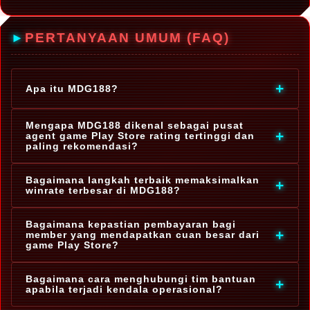
PERTANYAAN UMUM (FAQ)
+
Apa itu MDG188?
MDG188 adalah pusat agent game Play Store dengan
Mengapa MDG188 dikenal sebagai pusat
rating tertinggi yang paling rekomendasi serta winrate
+
agent game Play Store rating tertinggi dan
paling rekomendasi?
terbesar, dijamin cuan besar terus menerus di MDG188
serta auto profit tiap hari tanpa rungkad.
MDG188 telah teruji sebagai pusat agent game Play
Bagaimana langkah terbaik memaksimalkan
+
Store dengan rating tertinggi, didukung sistem Fair Play,
winrate terbesar di MDG188?
keamanan data terenkripsi, dan winrate terbesar yang
Member dapat memilih rekomendasi game dengan
konsisten memberikan cuan besar serta auto profit bagi
Bagaimana kepastian pembayaran bagi
rating tertinggi dari MDG188, mengikuti bocoran pola
+
member yang mendapatkan cuan besar dari
seluruh member tanpa rungkad.
game Play Store?
harian yang sedang gacor, dan memanfaatkan indikator
winrate terbesar untuk mendapatkan auto profit serta
Jaminan 100% Dibayar Lunas. MDG188 selalu
Bagaimana cara menghubungi tim bantuan
cuan besar tanpa rungkad.
+
memproses penarikan dana (withdraw) hasil cuan besar
apabila terjadi kendala operasional?
member secara utuh tanpa ada potongan tersembunyi