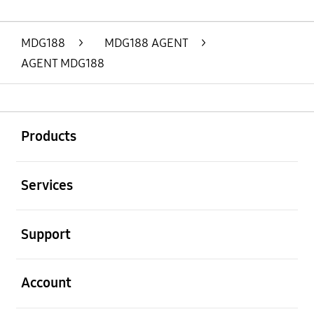
MDG188
>
MDG188 AGENT
>
AGENT MDG188
Buka
Footer Navigation
Products
Buka
Services
Buka
Support
Buka
Account
Buka