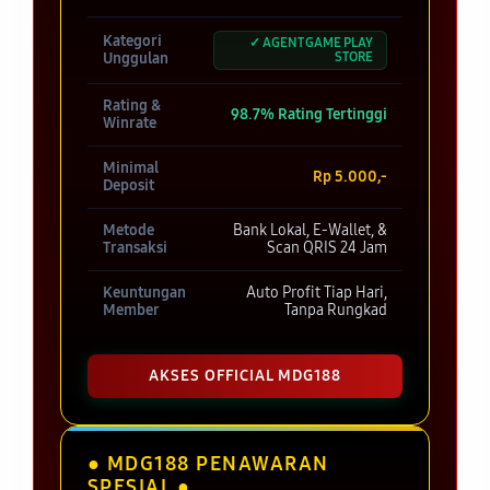
Kategori
✓ AGENT GAME PLAY
Unggulan
STORE
Rating &
98.7% Rating Tertinggi
Winrate
Minimal
Rp 5.000,-
Deposit
Metode
Bank Lokal, E-Wallet, &
Transaksi
Scan QRIS 24 Jam
Keuntungan
Auto Profit Tiap Hari,
Member
Tanpa Rungkad
AKSES OFFICIAL MDG188
● MDG188 PENAWARAN
SPESIAL ●